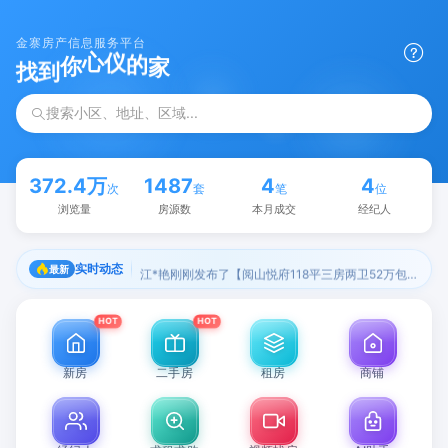
金寨房产信息服务平台
的
家
仪
找
到
心
你
搜索小区、地址、区域...
372.4万
1487
4
4
次
套
笔
位
浏览量
房源数
本月成交
经纪人
江*艳刚刚发布了【阅山悦府118平三房两卫52万包过户】的出售信息
实时动态
最新
HOT
HOT
新房
二手房
租房
商铺