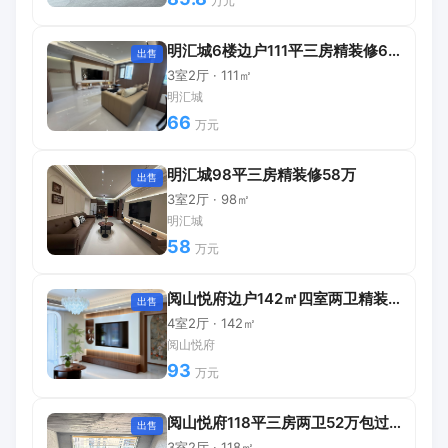
万元
明汇城6楼边户111平三房精装修66万
出售
3室2厅 · 111㎡
明汇城
66
万元
明汇城98平三房精装修58万
出售
3室2厅 · 98㎡
明汇城
58
万元
阅山悦府边户142㎡四室两卫精装修拎包入住
出售
4室2厅 · 142㎡
阅山悦府
93
万元
阅山悦府118平三房两卫52万包过户
出售
3室2厅 · 118㎡