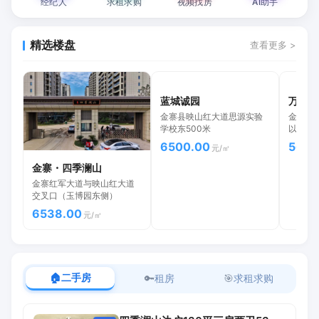
经纪人
求租求购
视频找房
AI助手
精选楼盘
查看更多 >
蓝城诚园
万树状
金寨县映山红大道思源实验
金寨现
学校东500米
以西，
6500.00
5699
元/㎡
金寨・四季澜山
金寨红军大道与映山红大道
交叉口（玉博园东侧）
6538.00
元/㎡
🏠
二手房
🔑
租房
🎯
求租求购