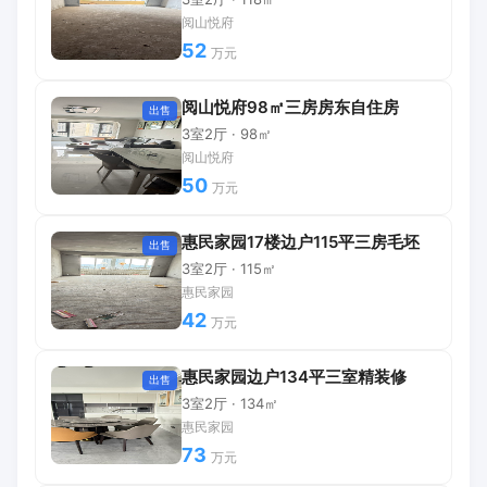
阅山悦府
52
万元
阅山悦府98㎡三房房东自住房
出售
3室2厅 · 98㎡
阅山悦府
50
万元
惠民家园17楼边户115平三房毛坯
出售
3室2厅 · 115㎡
惠民家园
42
万元
惠民家园边户134平三室精装修
出售
3室2厅 · 134㎡
惠民家园
73
万元