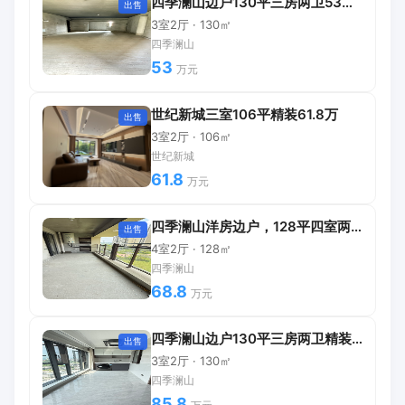
四季澜山边户130平三房两卫53万可直接更名
出售
3室2厅 · 130㎡
四季澜山
53
万元
世纪新城三室106平精装61.8万
出售
3室2厅 · 106㎡
世纪新城
61.8
万元
四季澜山洋房边户，128平四室两厅68.8万
出售
4室2厅 · 128㎡
四季澜山
68.8
万元
四季澜山边户130平三房两卫精装修
出售
3室2厅 · 130㎡
四季澜山
85.8