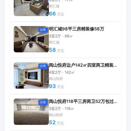
明汇城
66
万元
明汇城98平三房精装修58万
出售
3室2厅 · 98㎡
明汇城
58
万元
阅山悦府边户142㎡四室两卫精装修拎包入住
出售
4室2厅 · 142㎡
阅山悦府
93
万元
阅山悦府118平三房两卫52万包过户
出售
3室2厅 · 118㎡
阅山悦府
52
万元