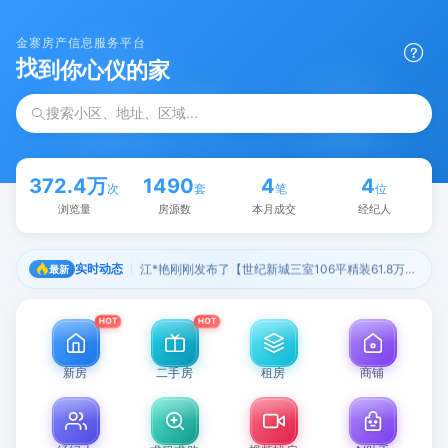
金寨房产信息服务平台
找
到
你
心
仪
的
家
搜索小区、地址、区域...
372.4万
1490
4
4
次
套
笔
位
浏览量
房源数
本月成交
经纪人
实时动态
江*艳刚刚发布了【世纪新城三室106平精装61.8万】的出售信息
最新
HOT
HOT
新房
二手房
租房
商铺