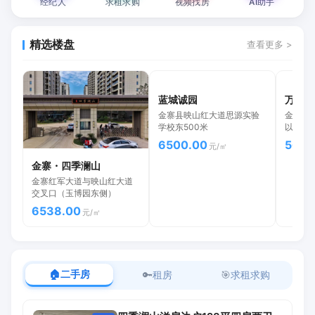
经纪人
求租求购
视频找房
AI助手
精选楼盘
查看更多 >
蓝城诚园
万树状
金寨县映山红大道思源实验
金寨现
学校东500米
以西，
6500.00
5699
元/㎡
金寨・四季澜山
金寨红军大道与映山红大道
交叉口（玉博园东侧）
6538.00
元/㎡
🏠
二手房
🔑
租房
🎯
求租求购