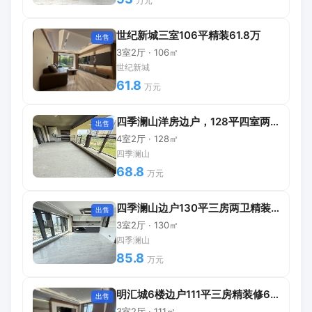
万元
世纪新城三室106平精装61.8万
出售
3室2厅 · 106㎡
世纪新城
61.8
万元
四季澜山洋房边户，128平四室两厅68.8万
出售
4室2厅 · 128㎡
四季澜山
68.8
万元
四季澜山边户130平三房两卫精装修
出售
3室2厅 · 130㎡
四季澜山
85.8
万元
明汇城6楼边户111平三房精装修66万
出售
3室2厅 · 111㎡