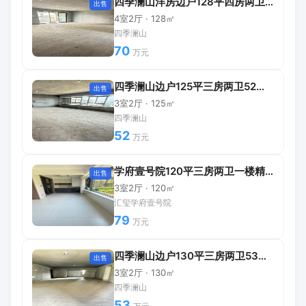
四季澜山洋房边户128平四房两卫70万
出售
4室2厅 · 128㎡
四季澜山
70
万元
四季澜山边户125平三房两卫52万包过户
出售
3室2厅 · 125㎡
四季澜山
52
万元
学府壹号院120平三房两卫一楼精装带院子
出售
3室2厅 · 120㎡
汇玺学府壹号院
79
万元
四季澜山边户130平三房两卫53万可直接更名
出售
3室2厅 · 130㎡
四季澜山
53