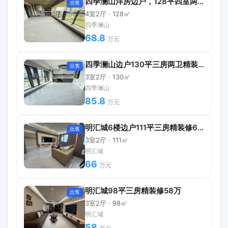
四季澜山洋房边户，128平四室两厅68.8万
出售
4室2厅 · 128㎡
四季澜山
68.8
万元
四季澜山边户130平三房两卫精装修
出售
3室2厅 · 130㎡
四季澜山
85.8
万元
明汇城6楼边户111平三房精装修66万
出售
3室2厅 · 111㎡
明汇城
66
万元
明汇城98平三房精装修58万
出售
3室2厅 · 98㎡
明汇城
58