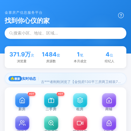
金寨房产信息服务平台
找
到
你
心
仪
的
家
搜索小区、地址、区域...
371.9万
1484
1
4
次
套
笔
位
浏览量
房源数
本月成交
经纪人
实时动态
古***者刚刚浏览了【金悦府130平三房两卫精装76.8万】
最新
HOT
HOT
新房
二手房
租房
商铺