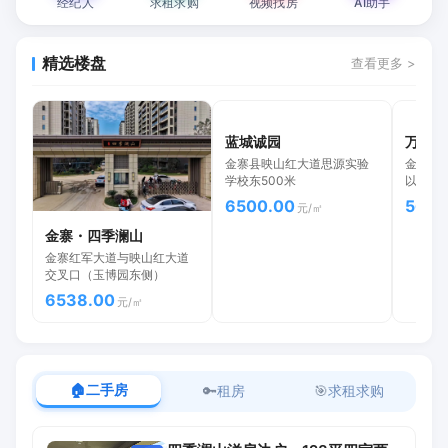
经纪人
求租求购
视频找房
AI助手
精选楼盘
查看更多 >
蓝城诚园
万树状
金寨县映山红大道思源实验
金寨现
学校东500米
以西，
6500.00
5699
元/㎡
金寨・四季澜山
金寨红军大道与映山红大道
交叉口（玉博园东侧）
6538.00
元/㎡
🏠
二手房
🔑
租房
🎯
求租求购