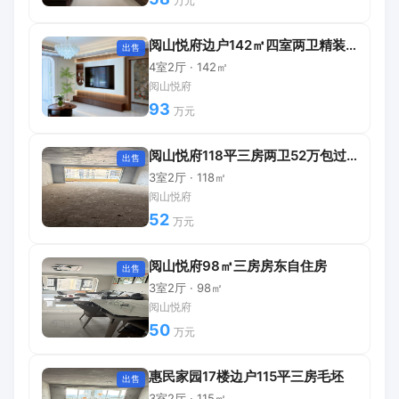
万元
阅山悦府边户142㎡四室两卫精装修拎包入住
出售
4室2厅 · 142㎡
阅山悦府
93
万元
阅山悦府118平三房两卫52万包过户
出售
3室2厅 · 118㎡
阅山悦府
52
万元
阅山悦府98㎡三房房东自住房
出售
3室2厅 · 98㎡
阅山悦府
50
万元
惠民家园17楼边户115平三房毛坯
出售
3室2厅 · 115㎡