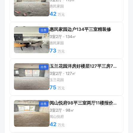
惠民家园
42
万元
惠民家园边户134平三室精装修
出售
3室2厅 · 134㎡
惠民家园
73
万元
玉兰花园洋房好楼层127平三房75万
出售
3室2厅 · 127㎡
玉兰花园
75
万元
阅山悦府98平三室两厅11楼报价42万
出售
3室2厅 · 98㎡
阅山悦府
42
万元