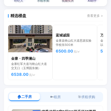
经纪人
求租求购
视频找房
AI助手
精选楼盘
查看更多 >
蓝城诚园
万树状
金寨县映山红大道思源实验
金寨现
学校东500米
以西，
6500.00
5699
元/㎡
金寨・四季澜山
金寨红军大道与映山红大道
交叉口（玉博园东侧）
6538.00
元/㎡
🏠
二手房
🔑
租房
🎯
求租求购