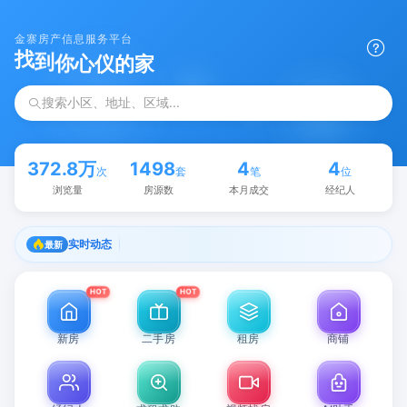
金寨房产信息服务平台
到
找
你
心
仪
的
家
搜索小区、地址、区域...
372.8万
1498
4
4
次
套
笔
位
浏览量
房源数
本月成交
经纪人
实时动态
最新
翡***客刚刚浏览了【金园学府3室0厅115㎡精装出售】
HOT
HOT
新房
二手房
租房
商铺