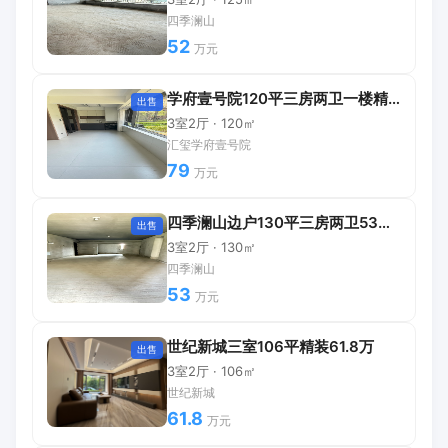
四季澜山
52
万元
学府壹号院120平三房两卫一楼精装带院子
出售
3室2厅 · 120㎡
汇玺学府壹号院
79
万元
四季澜山边户130平三房两卫53万可直接更名
出售
3室2厅 · 130㎡
四季澜山
53
万元
世纪新城三室106平精装61.8万
出售
3室2厅 · 106㎡
世纪新城
61.8
万元