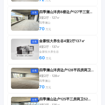
万元
四季澜山洋房8楼边户127平三室两卫70万
出售
3室2厅 · 127㎡
四季澜山
70
万元
金寨恒大养生谷4室2厅137㎡
出售
4室2厅 · 137㎡
金寨恒大养生谷
60
万元
四季澜山洋房边户128平四房两卫70万
出售
4室2厅 · 128㎡
四季澜山
70
万元
四季澜山边户125平三房两卫52万包过户
出售
3室2厅 · 125㎡