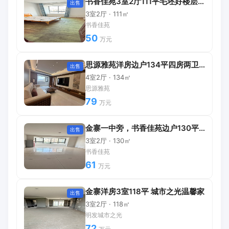
书香佳苑3室2厅111平毛坯好楼层边户
出售
3室2厅 · 111㎡
书香佳苑
50
万元
思源雅苑洋房边户134平四房两卫精装修
出售
4室2厅 · 134㎡
思源雅苑
79
万元
金寨一中旁，书香佳苑边户130平三室两卫61万
出售
3室2厅 · 130㎡
书香佳苑
61
万元
金寨洋房3室118平 城市之光温馨家
出售
3室2厅 · 118㎡
明发城市之光
72