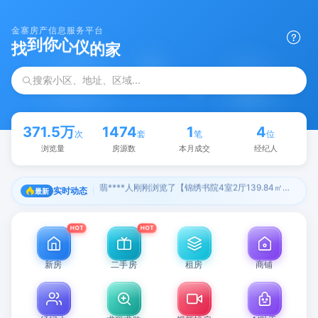
金寨房产信息服务平台
仪
的
心
家
你
找
到
搜索小区、地址、区域...
371.5万
1474
1
4
次
套
笔
位
浏览量
房源数
本月成交
经纪人
实时动态
最新
江*艳刚刚发布了【恒大养生谷洋房127平三房两卫50.8万】的出售信息
HOT
HOT
新房
二手房
租房
商铺