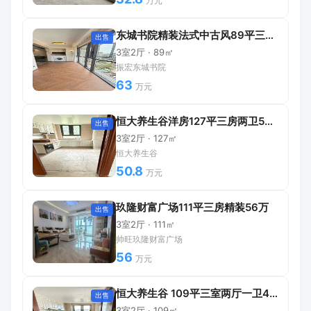
万元
东城书院精装法式中古风89平三房63万
出售
3室2厅 · 89㎡
振宏东城书院
63
万元
恒大养生谷洋房127平三房两卫50.8万
出售
3室2厅 · 127㎡
恒大养生谷
50.8
万元
玖隆财富广场111平三房精装56万
出售
3室2厅 · 111㎡
帅旺玖隆财富广场
56
万元
恒大养生谷 109平三室两厅一卫40万
出售
3室2厅 · 109㎡