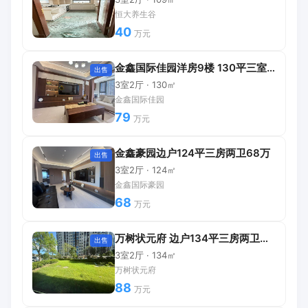
恒大养生谷
40
万元
金鑫国际佳园洋房9楼 130平三室两卫精装79万
出售
3室2厅 · 130㎡
金鑫国际佳园
79
万元
金鑫豪园边户124平三房两卫68万
出售
3室2厅 · 124㎡
金鑫国际豪园
68
万元
万树状元府 边户134平三房两卫精装一楼有院子
出售
3室2厅 · 134㎡
万树状元府
88
万元