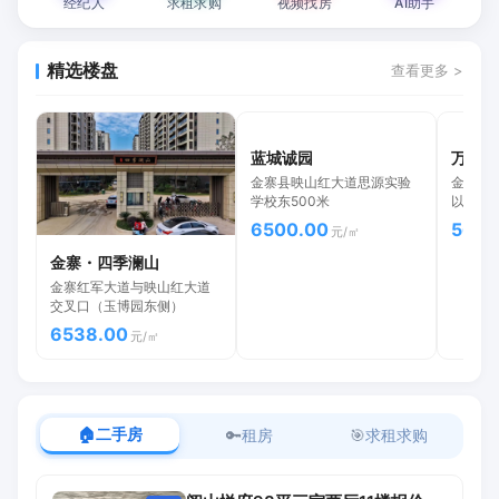
经纪人
求租求购
视频找房
AI助手
精选楼盘
查看更多 >
蓝城诚园
万树状
金寨县映山红大道思源实验
金寨现
学校东500米
以西，
6500.00
5699
元/㎡
金寨・四季澜山
金寨红军大道与映山红大道
交叉口（玉博园东侧）
6538.00
元/㎡
🏠
二手房
🔑
租房
🎯
求租求购