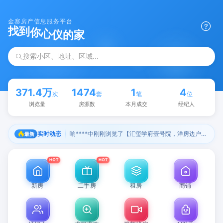
金寨房产信息服务平台
你
心
仪
的
到
家
找
搜索小区、地址、区域...
371.4万
1474
1
4
次
套
笔
位
浏览量
房源数
本月成交
经纪人
响****中刚刚浏览了【汇玺学府壹号院，洋房边户125㎡三室两卫精装修】
实时动态
最新
HOT
HOT
新房
二手房
租房
商铺