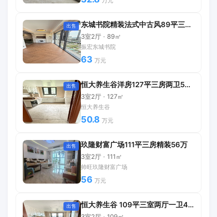
万元
东城书院精装法式中古风89平三房63万
出售
3室2厅 · 89㎡
振宏东城书院
63
万元
恒大养生谷洋房127平三房两卫50.8万
出售
3室2厅 · 127㎡
恒大养生谷
50.8
万元
玖隆财富广场111平三房精装56万
出售
3室2厅 · 111㎡
帅旺玖隆财富广场
56
万元
恒大养生谷 109平三室两厅一卫40万
出售
3室2厅 · 109㎡