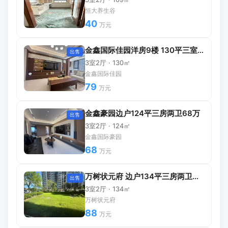
恒大养生谷
40
万元
金鑫国际佳园洋房9楼 130平三室两卫精装79万
出售
3室2厅 · 130㎡
金鑫国际佳园
79
万元
金鑫豪园边户124平三房两卫68万
出售
3室2厅 · 124㎡
金鑫国际豪园
68
万元
万树状元府 边户134平三房两卫精装一楼有院子
出售
3室2厅 · 134㎡
万树状元府
88
万元