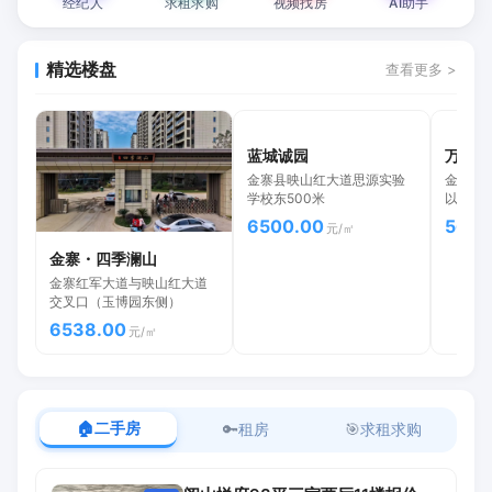
经纪人
求租求购
视频找房
AI助手
精选楼盘
查看更多 >
蓝城诚园
万树状
金寨县映山红大道思源实验
金寨现
学校东500米
以西，
6500.00
5699
元/㎡
金寨・四季澜山
金寨红军大道与映山红大道
交叉口（玉博园东侧）
6538.00
元/㎡
🏠
二手房
🔑
租房
🎯
求租求购